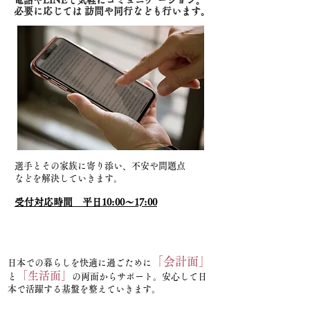
電話やLINEで気軽にコミュニケ ーション。
必要に応じては 訪問や同行なども行います。
請求書
選手とその家族に寄り添い、不安や問題点
領収書など
​などを解決していきます。
受付対応時間 平日10:00〜17:00
3.快適な日本の暮らしをサポート
「会計面」
日本での暮らしを快適に過ごために
「生活面」
と
の両
面からサポート。安心して日
本で活躍する基盤を整えていきます。