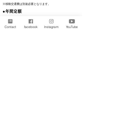
※移動交通費は別途必要となります。
●年間定額
下記は参考価格です。家族構成などにより異なります。
Contact
facebook
Instagram
YouTube
生活サポート費用 （年間）
￥600,000+税 〜
●時間制手数料
生活支援サービスについては、必要なときに
時間単位で利用することができます。
各種相談
契約している個人または 企業・団体等に限る
30分
6,000円+税 〜