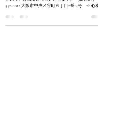
この度、弊社の事務所を移転することとなりまし
たので、皆様にご報告いたします。 ［新住所］ 〒
542-0012 大阪市中央区谷町６丁目2番14号 2F 心機
一転業務に励む所存でございます。 今後ともどう
ぞよろしくお願いします。...