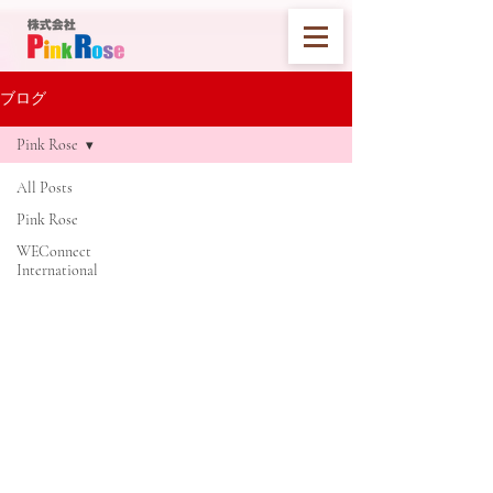
ブログ
Pink Rose
All Posts
Pink Rose
WEConnect
International