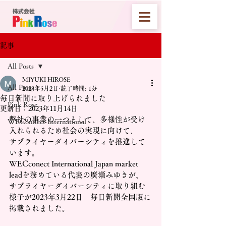
記事
All Posts
MIYUKI HIROSE
All Posts
2023年5月2日
読了時間: 1分
毎日新聞に取り上げられました
Pink Rose
更新日：
2023年11月14日
弊社の事業の一つとして、多様性が受け
WEConnect International
入れられるため社会の実現に向けて、
サプライヤーダイバーシティを推進して
います。
WECconect International Japan market 
leadを務めている代表の廣瀬みゆきが、
サプライヤーダイバーシティに取り組む
様子が2023年3月22日　毎日新聞全国版に
掲載されました。