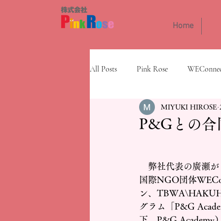
Home
All Posts
Pink Rose
WEConnect
MIYUKI HIROSE
P&Gとの合
　弊社代表の廣瀬が
国際NGO団体WEConne
ン、TBWA\HAK
グラム「P&G Academy
下、P&G Acade