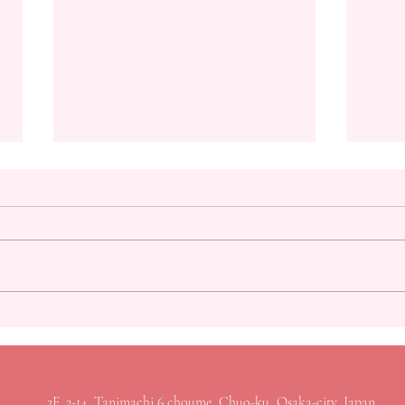
神戸新聞に取り上げられまし
Anno
た！｜WEConnect
Regi
WEC
2F, 2-14, Tanimachi 6 choume, Chuo-ku, Osaka-city, Japan