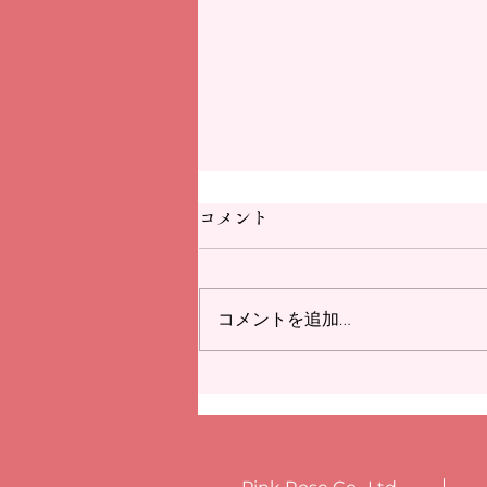
コメント
コメントを追加…
The Kobe Newspaper featured
us! ｜WEConnect